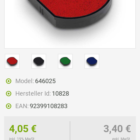
Model:
646025
Hersteller Id:
10828
EAN:
92399108283
4,05 €
3,40 €
inkl. 19% MwSt.
exkl. MwSt.