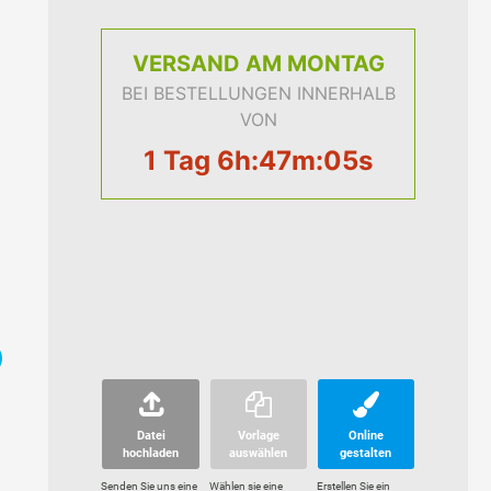
VERSAND
AM MONTAG
BEI BESTELLUNGEN INNERHALB
VON
1 Tag 6h:47m:04s
Datei
Vorlage
Online
hochladen
auswählen
gestalten
Senden Sie uns eine
Wählen sie eine
Erstellen Sie ein