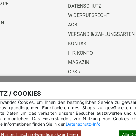
MPEL
DATENSCHUTZ
WIDERRUFSRECHT
EN
AGB
VERSAND & ZAHLUNGSARTEN
KONTAKT
IHR KONTO
MAGAZIN
GPSR
Versandunternehmen
Z / COOKIES
rwendet Cookies, um Ihnen den bestmöglichen Service zu gewährle
 das grundlegenden Funktionieren des Shops zu gewährleiten.
rte Daten um das verhalten unserer Besucher auszuwerten und u
u ermöglichen. Das Einverständnis zur Nutzung von Cookies kö
e Informationen finden Sie in der
Datenschutz-Info
.
Hilfe Rundstempel
Hilfe Rundstempel Holz
Nur technisch notwendige akzeptieren
Alle C