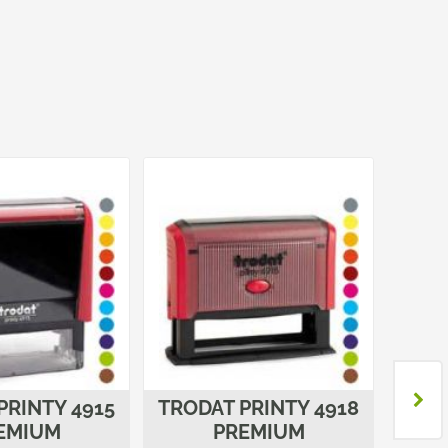
PRINTY 4915
TRODAT PRINTY 4918
TROD
EMIUM
PREMIUM