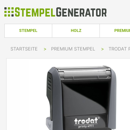
STEMPEL
HOLZ
PREMI
HOLZSTEMPEL ECKIG
TRODAT PRO
STARTSEITE
>
PREMIUM STEMPEL
>
TRODAT 
TRODAT PRINTY LINE
COLOP PRINTER 
HOLZSTEMPEL RUND
TRODAT PRI
TRODAT PRINTY LINE RUND
COLOP EXPERT L
HOLZSTEMPEL OVAL
TRODAT MOB
TRODAT PRINTY LINE OVAL
COLOP GREEN LI
TRODAT PRI
IMPRINT LINE
COLOP GREEN LI
TRODAT PRINTY DATER
COLOP EXPERT L
TRODAT PROFESSIONAL LINE
COLOP POCKET 
TRODAT PROFESSIONAL DATER
COLOP STAMP M
TRODAT CLASSIC
COLOP CLASSIC 
PRINTY Z. SELBER SETZEN
COLOP CLASSIC 