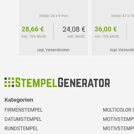
Größe:
26 x 9 mm
Größe:
47 x 1
82 €
24,08 €
28,66 €
36,00 €
l. MwSt.
inkl. 19% MwSt.
exkl. MwSt.
inkl. 19% MwSt.
zzgl. Versandkosten
zzgl. Versand
Kategorien
FIRMENSTEMPEL
MULTICOLOR 
DATUMSTEMPEL
MOTIVSTEMPE
RUNDSTEMPEL
MOTIVSTEMP