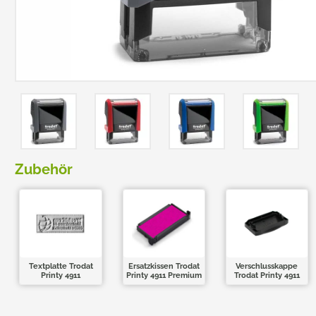
TRODAT POCKET PRINTY
COLOP E-MARK
TRODAT MOBILE PRINTY
EASYPRINT LINE
Zubehör
Textplatte Trodat
Ersatzkissen Trodat
Verschlusskappe
Printy 4911
Printy 4911 Premium
Trodat Printy 4911