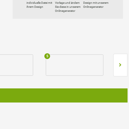
individuelle Datei mit
Vorlage und ändern
Design mit unserem
ihrem Design
Sie diese in unserem
Onlinegenerator
Onlinegenerator
5
6