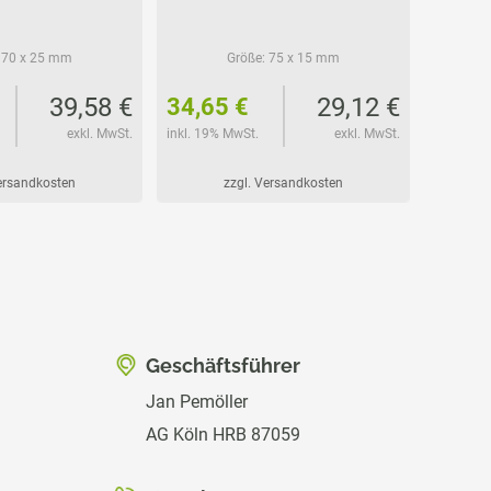
70 x 25 mm
Größe:
75 x 15 mm
39,58 €
29,12 €
34,65 €
49,4
exkl. MwSt.
inkl. 19% MwSt.
exkl. MwSt.
inkl. 19%
Versandkosten
zzgl. Versandkosten
Geschäftsführer
Jan Pemöller
AG Köln HRB 87059