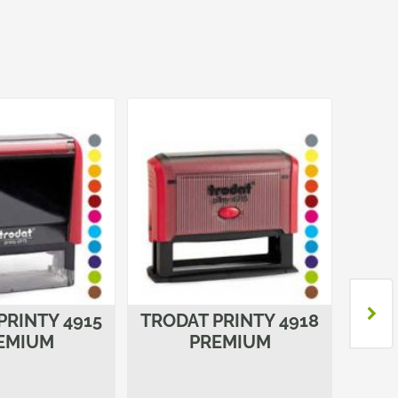
PRINTY 4915
TRODAT PRINTY 4918
TROD
EMIUM
PREMIUM