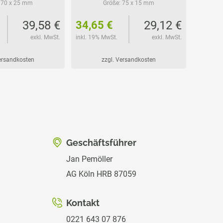
70 x 25 mm
Größe:
75 x 15 mm
39,58 €
29,12 €
34,65 €
49,4
exkl. MwSt.
inkl. 19% MwSt.
exkl. MwSt.
inkl. 19%
Versandkosten
zzgl. Versandkosten
Geschäftsführer
Jan Pemöller
AG Köln HRB 87059
Kontakt
0221 643 07 876