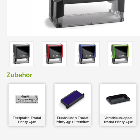
TRODAT POCKET PRINTY
COLOP E-MARK
TRODAT MOBILE PRINTY
EASYPRINT LINE
Zubehör
Textplatte Trodat
Ersatzkissen Trodat
Verschlusskappe
Printy 4912
Printy 4912 Premium
Trodat Printy 4912