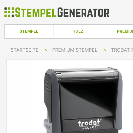
STEMPEL
HOLZ
PREMI
HOLZSTEMPEL ECKIG
TRODAT PRO
STARTSEITE
>
PREMIUM STEMPEL
>
TRODAT 
TRODAT PRINTY LINE
COLOP PRINTER 
HOLZSTEMPEL RUND
TRODAT PRI
TRODAT PRINTY LINE RUND
COLOP EXPERT L
HOLZSTEMPEL OVAL
TRODAT MOB
TRODAT PRINTY LINE OVAL
COLOP GREEN LI
TRODAT PRI
IMPRINT LINE
COLOP GREEN LI
TRODAT PRINTY DATER
COLOP EXPERT L
TRODAT PROFESSIONAL LINE
COLOP POCKET 
TRODAT PROFESSIONAL DATER
COLOP STAMP M
TRODAT CLASSIC
COLOP CLASSIC 
PRINTY Z. SELBER SETZEN
COLOP CLASSIC 