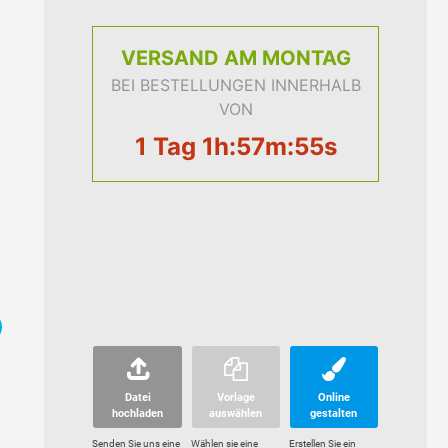
VERSAND
AM MONTAG
BEI BESTELLUNGEN INNERHALB
VON
1 Tag 1h:57m:54s
Datei
Vorlage
Online
hochladen
auswählen
gestalten
Senden Sie uns eine
Wählen sie eine
Erstellen Sie ein