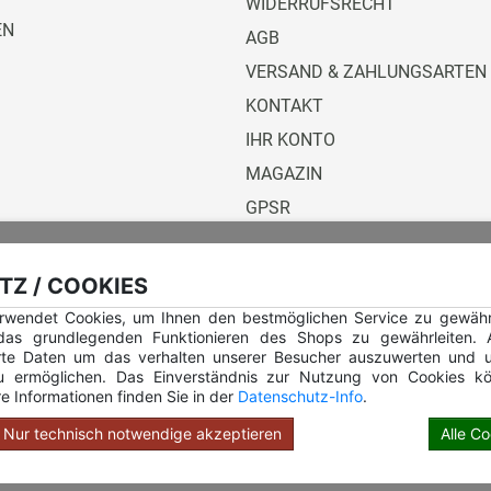
WIDERRUFSRECHT
EN
AGB
VERSAND & ZAHLUNGSARTEN
KONTAKT
IHR KONTO
MAGAZIN
GPSR
Versandunternehmen
Z / COOKIES
rwendet Cookies, um Ihnen den bestmöglichen Service zu gewährle
 das grundlegenden Funktionieren des Shops zu gewährleiten.
rte Daten um das verhalten unserer Besucher auszuwerten und u
u ermöglichen. Das Einverständnis zur Nutzung von Cookies kö
e Informationen finden Sie in der
Datenschutz-Info
.
Hilfe Rundstempel
Hilfe Rundstempel Holz
Nur technisch notwendige akzeptieren
Alle C
opyright © 2026 Stempel Toenges GmbH - Alle Rechte vorbehalt