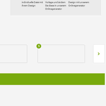
individuelle Datei mit
Vorlage und ändern
Design mit unserem
ihrem Design
Sie diese in unserem
Onlinegenerator
Onlinegenerator
5
6