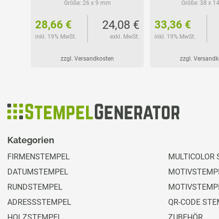
Größe:
26 x 9 mm
Größe:
38 x 1
82 €
24,08 €
28,66 €
33,36 €
l. MwSt.
inkl. 19% MwSt.
exkl. MwSt.
inkl. 19% MwSt.
zzgl. Versandkosten
zzgl. Versand
Kategorien
FIRMENSTEMPEL
MULTICOLOR 
DATUMSTEMPEL
MOTIVSTEMPE
RUNDSTEMPEL
MOTIVSTEMP
ADRESSSTEMPEL
QR-CODE STE
HOLZSTEMPEL
ZUBEHÖR