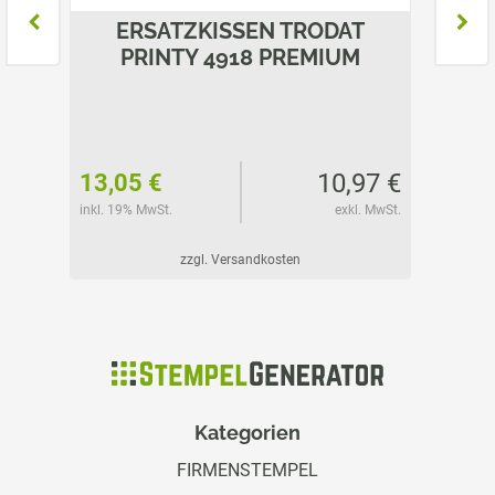
T
ERSATZKISSEN TRODAT
E
M
PRINTY 4918 PREMIUM
P
01 €
10,97 €
13,05 €
14,85
l. MwSt.
inkl. 19% MwSt.
exkl. MwSt.
inkl. 19%
zzgl. Versandkosten
Kategorien
FIRMENSTEMPEL