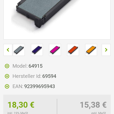
Model:
64915
Hersteller Id:
69594
EAN:
92399695943
18,30 €
15,38 €
inkl. 19% MwSt.
exkl. MwSt.