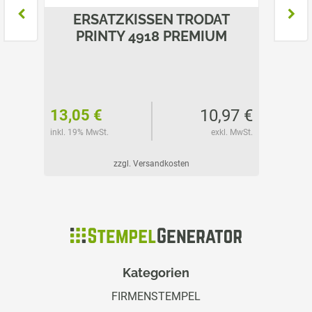
T
ERSATZKISSEN TRODAT
E
M
PRINTY 4918 PREMIUM
P
01 €
10,97 €
13,05 €
14,85
l. MwSt.
inkl. 19% MwSt.
exkl. MwSt.
inkl. 19%
zzgl. Versandkosten
Kategorien
FIRMENSTEMPEL