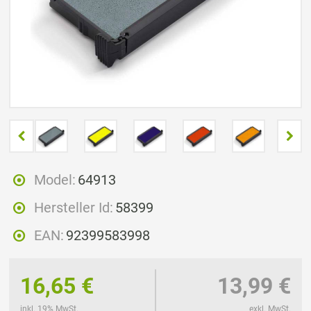
Model:
64913
Hersteller Id:
58399
EAN:
92399583998
16,65 €
13,99 €
inkl. 19% MwSt.
exkl. MwSt.