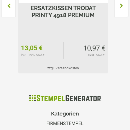
T
ERSATZKISSEN TRODAT
E
M
PRINTY 4918 PREMIUM
P
01 €
10,97 €
13,05 €
14,85
l. MwSt.
inkl. 19% MwSt.
exkl. MwSt.
inkl. 19%
zzgl. Versandkosten
Kategorien
FIRMENSTEMPEL