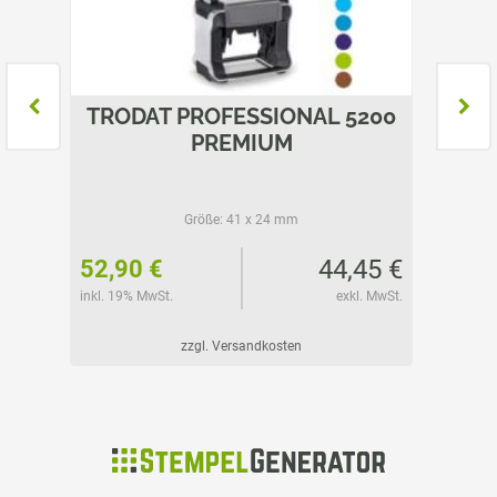
L
TRODAT PROFESSIONAL 5200
TROD
PREMIUM
Größe:
41 x 24 mm
58 €
44,45 €
52,90 €
55,85
l. MwSt.
inkl. 19% MwSt.
exkl. MwSt.
inkl. 19%
zzgl. Versandkosten