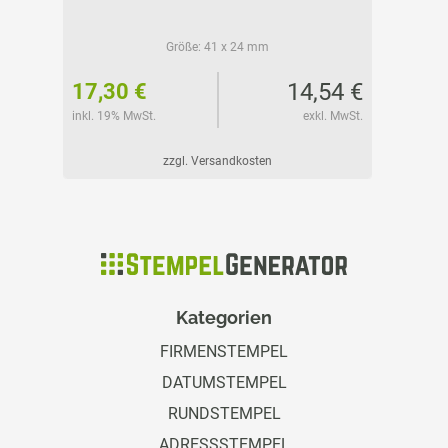
Größe:
41 x 24 mm
24 €
14,54 €
17,30 €
18,15
l. MwSt.
inkl. 19% MwSt.
exkl. MwSt.
inkl. 19%
zzgl. Versandkosten
Kategorien
FIRMENSTEMPEL
DATUMSTEMPEL
RUNDSTEMPEL
ADRESSSTEMPEL