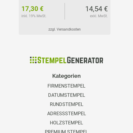
24 €
14,54 €
17,30 €
18,15
l. MwSt.
inkl. 19% MwSt.
exkl. MwSt.
inkl. 19%
zzgl. Versandkosten
Kategorien
FIRMENSTEMPEL
DATUMSTEMPEL
RUNDSTEMPEL
ADRESSSTEMPEL
HOLZSTEMPEL
PREMIUM STEMPEL