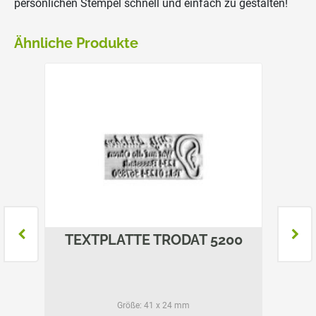
persönlichen Stempel schnell und einfach zu gestalten!
Ähnliche Produkte
045
TEXTPLATTE TRODAT 5200
TE
Größe:
41 x 24 mm