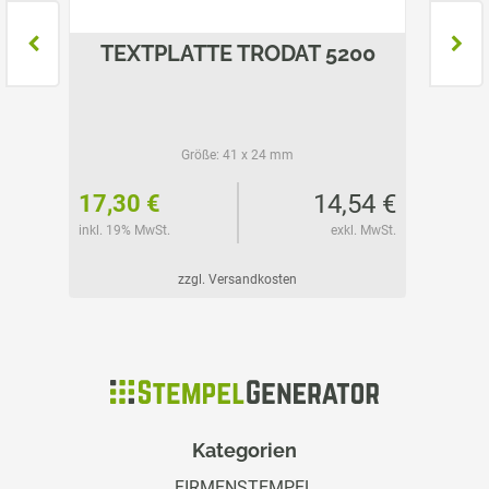
045
TEXTPLATTE TRODAT 5200
TE
Größe:
41 x 24 mm
24 €
14,54 €
17,30 €
18,15
l. MwSt.
inkl. 19% MwSt.
exkl. MwSt.
inkl. 19%
zzgl. Versandkosten
Kategorien
FIRMENSTEMPEL