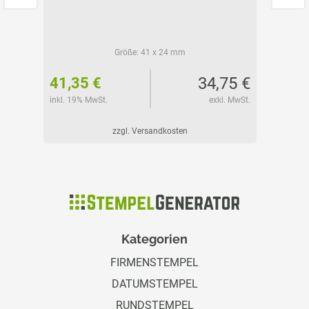
Größe:
41 x 24 mm
50 €
34,75 €
41,35 €
44,80
l. MwSt.
inkl. 19% MwSt.
exkl. MwSt.
inkl. 19%
zzgl. Versandkosten
Kategorien
FIRMENSTEMPEL
DATUMSTEMPEL
RUNDSTEMPEL