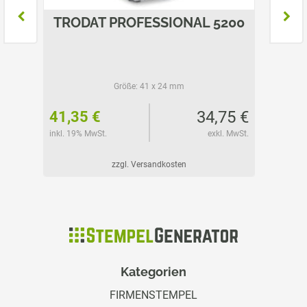
L
TRODAT PROFESSIONAL 5200
TROD
Größe:
41 x 24 mm
50 €
34,75 €
41,35 €
44,80
l. MwSt.
inkl. 19% MwSt.
exkl. MwSt.
inkl. 19%
zzgl. Versandkosten
Kategorien
FIRMENSTEMPEL