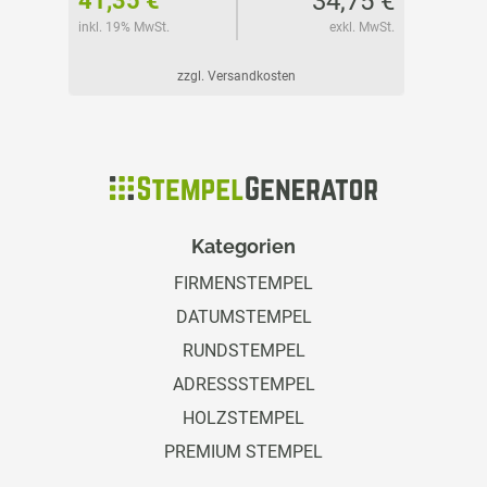
50 €
34,75 €
41,35 €
44,80
l. MwSt.
inkl. 19% MwSt.
exkl. MwSt.
inkl. 19%
zzgl. Versandkosten
Kategorien
FIRMENSTEMPEL
DATUMSTEMPEL
RUNDSTEMPEL
ADRESSSTEMPEL
HOLZSTEMPEL
PREMIUM STEMPEL