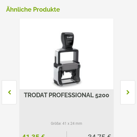
Ähnliche Produkte
L
TRODAT PROFESSIONAL 5200
TROD
Größe:
41 x 24 mm