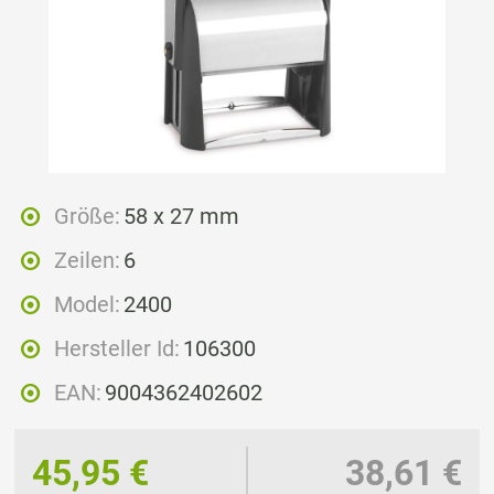
Größe:
58 x 27 mm
Zeilen:
6
Model:
2400
Hersteller Id:
106300
EAN:
9004362402602
45,95 €
38,61 €