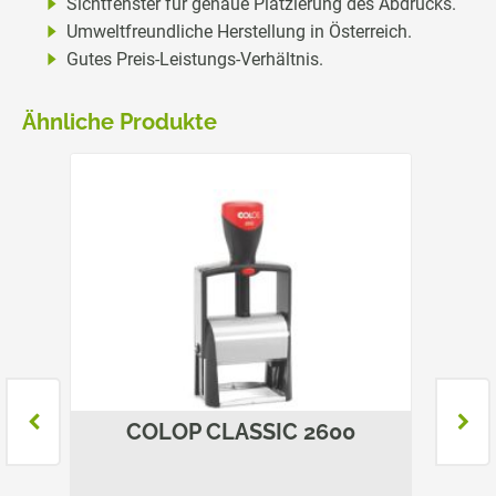
Sichtfenster für genaue Platzierung des Abdrucks.
Umweltfreundliche Herstellung in Österreich.
Gutes Preis-Leistungs-Verhältnis.
Ähnliche Produkte
COLOP CLASSIC 2600
C