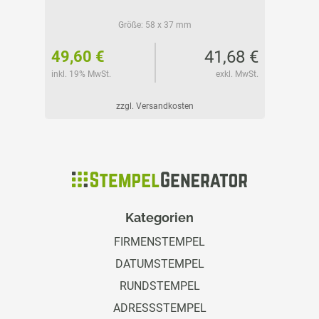
Größe:
58 x 37 mm
07 €
41,68 €
49,60 €
63,15
l. MwSt.
inkl. 19% MwSt.
exkl. MwSt.
inkl. 19%
zzgl. Versandkosten
Kategorien
FIRMENSTEMPEL
DATUMSTEMPEL
RUNDSTEMPEL
ADRESSSTEMPEL