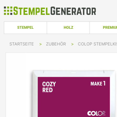
STEMPEL
HOLZ
PREMI
HOLZSTEMPEL ECKIG
TRODAT PRO
STARTSEITE
>
ZUBEHÖR
>
COLOP STEMPELK
TRODAT PRINTY LINE
COLOP PRINTER 
HOLZSTEMPEL RUND
TRODAT PRI
TRODAT PRINTY LINE RUND
COLOP EXPERT L
HOLZSTEMPEL OVAL
TRODAT MOB
TRODAT PRINTY LINE OVAL
COLOP GREEN LI
TRODAT PRI
IMPRINT LINE
COLOP GREEN LI
TRODAT PRINTY DATER
COLOP EXPERT L
TRODAT PROFESSIONAL LINE
COLOP POCKET 
TRODAT PROFESSIONAL DATER
COLOP STAMP M
TRODAT CLASSIC
COLOP CLASSIC 
PRINTY Z. SELBER SETZEN
COLOP CLASSIC 