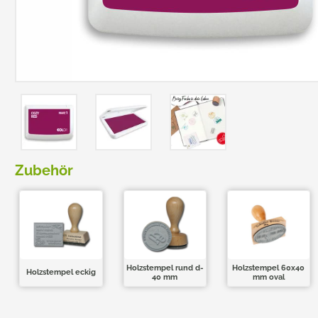
TRODAT POCKET PRINTY
COLOP E-MARK
TRODAT MOBILE PRINTY
EASYPRINT LINE
Zubehör
Holzstempel rund d-
Holzstempel 60x40
Holzstempel eckig
40 mm
mm oval