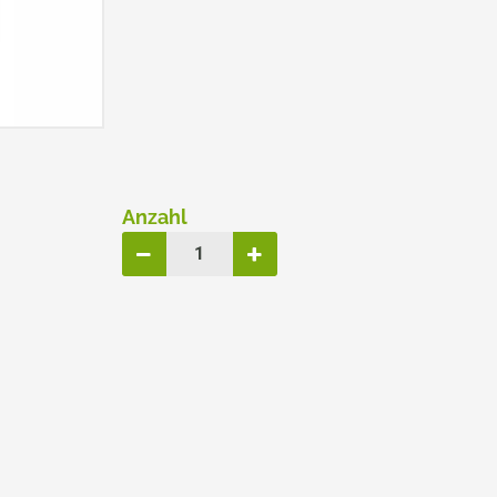
ERSATZPLATTEN NACH GRÖSSE
TRODAT® CREATIVE MINI
TRODAT® PIXEL STAMP
Anzahl