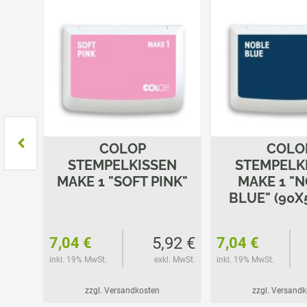
COLOP
COLO
EN
STEMPELKISSEN
STEMPELK
INT"
MAKE 1 "SOFT PINK"
MAKE 1 "
BLUE" (90X
92 €
5,92 €
7,04 €
7,04 €
l. MwSt.
inkl. 19% MwSt.
exkl. MwSt.
inkl. 19% MwSt.
zzgl. Versandkosten
zzgl. Versand