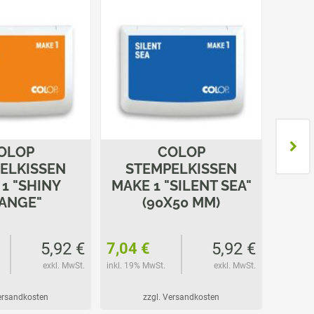
OLOP
COLOP
ELKISSEN
STEMPELKISSEN
ST
1 "SHINY
MAKE 1 "SILENT SEA"
ANGE"
(90X50 MM)
5,92 €
5,92 €
7,04 €
7,04 
exkl. MwSt.
inkl. 19% MwSt.
exkl. MwSt.
inkl. 19%
Versandkosten
zzgl. Versandkosten