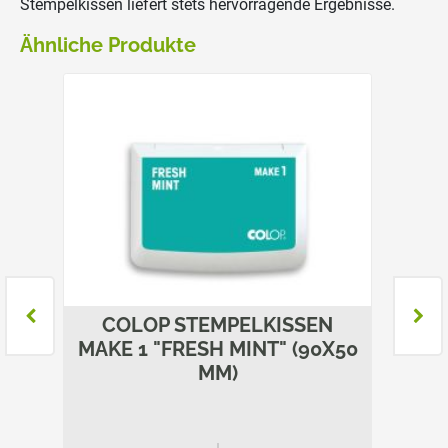
Stempelkissen liefert stets hervorragende Ergebnisse.
Ähnliche Produkte
N
COLOP STEMPELKISSEN
C
MAKE 1 "FRESH MINT" (90X50
MA
MM)