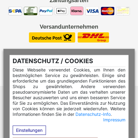
Zahlungsarten
Versandunternehmen
DATENSCHUTZ / COOKIES
Diese Webseite verwendet Cookies, um Ihnen den
bestmöglichen Service zu gewährleisten. Einige sind
erforderliche um das grundlegenden Funktionieren des
Shops zu gewährleiten. Andere verwenden
pseudoanonymisierte Daten um das verhalten unserer
Hilfe Editor
Besucher auszuwerten und uns einen besseren Service
Hilfe Multicolorstempel
für Sie zu ermöglichen. Das Einverständnis zur Nutzung
von Cookies können sie jederzeit wiederrufen. Weitere
Hilfe Rundstempel
Informationen finden Sie in der
Datenschutz-Info
.
Impressum
Hilfe Rundstempel Holz
Einstellungen
Hilfe Stempelkissen wechseln