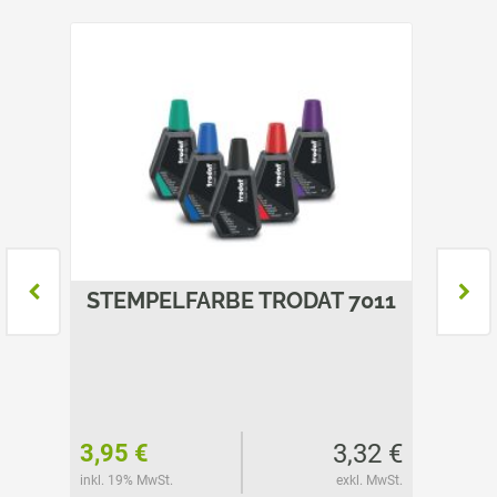
7021
STEMPELFARBE TRODAT 7011
STEM
D
-
32 €
3,32 €
3,95 €
3,95 
l. MwSt.
inkl. 19% MwSt.
exkl. MwSt.
inkl. 19%