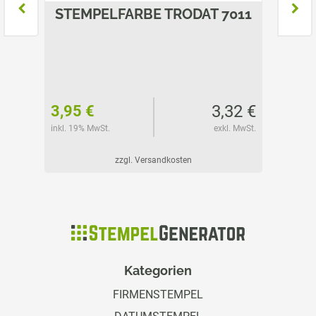
804
STEMPELFARBE TRODAT 7011
STE
71 €
3,32 €
3,95 €
6,79 
l. MwSt.
inkl. 19% MwSt.
exkl. MwSt.
inkl. 19%
zzgl. Versandkosten
Kategorien
FIRMENSTEMPEL