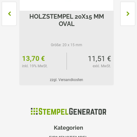
MM
HOLZSTEMPEL 20X15 MM
HO
OVAL
Größe:
20 x 15 mm
78 €
11,51 €
13,70 €
13,70
l. MwSt.
inkl. 19% MwSt.
exkl. MwSt.
inkl. 19%
zzgl. Versandkosten
Kategorien