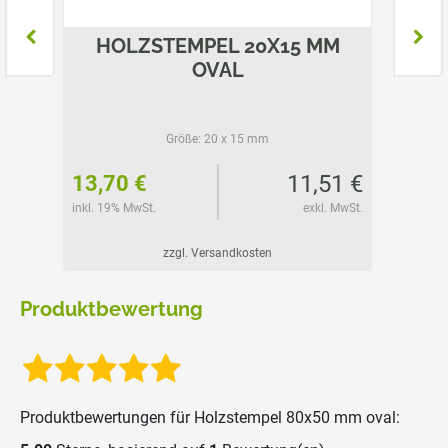
MM
HOLZSTEMPEL 20X15 MM
HO
OVAL
Größe:
20 x 15 mm
78 €
11,51 €
13,70 €
13,70
l. MwSt.
inkl. 19% MwSt.
exkl. MwSt.
inkl. 19%
zzgl. Versandkosten
Produktbewertung
Produktbewertungen für
Holzstempel 80x50 mm oval
: