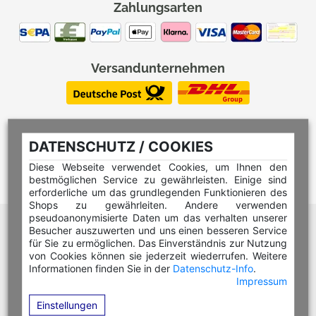
Zahlungsarten
Versandunternehmen
DATENSCHUTZ / COOKIES
Diese Webseite verwendet Cookies, um Ihnen den
bestmöglichen Service zu gewährleisten. Einige sind
erforderliche um das grundlegenden Funktionieren des
Shops zu gewährleiten. Andere verwenden
pseudoanonymisierte Daten um das verhalten unserer
Hilfe Editor
Besucher auszuwerten und uns einen besseren Service
Hilfe Multicolorstempel
für Sie zu ermöglichen. Das Einverständnis zur Nutzung
von Cookies können sie jederzeit wiederrufen. Weitere
Hilfe Rundstempel
Informationen finden Sie in der
Datenschutz-Info
.
Impressum
Hilfe Rundstempel Holz
Einstellungen
Hilfe Stempelkissen wechseln