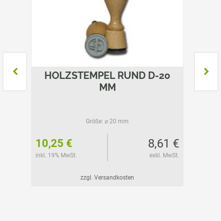
100
HOLZSTEMPEL RUND D-20
HO
MM
Größe:
⌀ 20 mm
86 €
8,61 €
10,25 €
12,60
l. MwSt.
inkl. 19% MwSt.
exkl. MwSt.
inkl. 19%
zzgl. Versandkosten