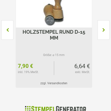
100
HOLZSTEMPEL RUND D-15
HO
MM
Größe:
⌀ 15 mm
86 €
6,64 €
7,90 €
10,25
l. MwSt.
inkl. 19% MwSt.
exkl. MwSt.
inkl. 19%
zzgl. Versandkosten