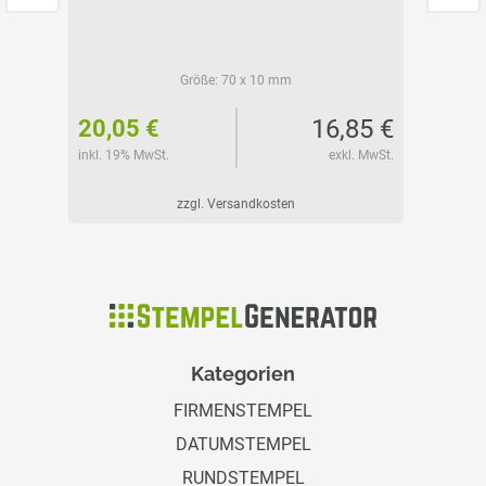
Größe:
70 x 10 mm
56 €
16,85 €
20,05 €
32,80
l. MwSt.
inkl. 19% MwSt.
exkl. MwSt.
inkl. 19%
zzgl. Versandkosten
Kategorien
FIRMENSTEMPEL
DATUMSTEMPEL
RUNDSTEMPEL