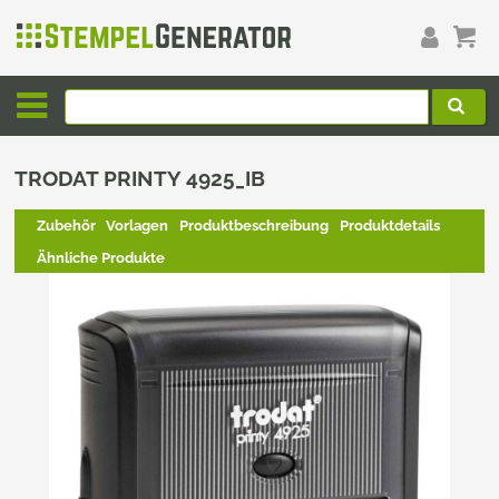
TRODAT PRINTY 4925_IB
Zubehör
Vorlagen
Produktbeschreibung
Produktdetails
Ähnliche Produkte