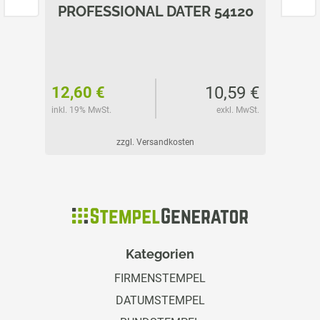
474
PROFESSIONAL DATER 54120
PROF
75 €
10,59 €
12,60 €
5,75 
l. MwSt.
inkl. 19% MwSt.
exkl. MwSt.
inkl. 19%
zzgl. Versandkosten
Kategorien
FIRMENSTEMPEL
DATUMSTEMPEL