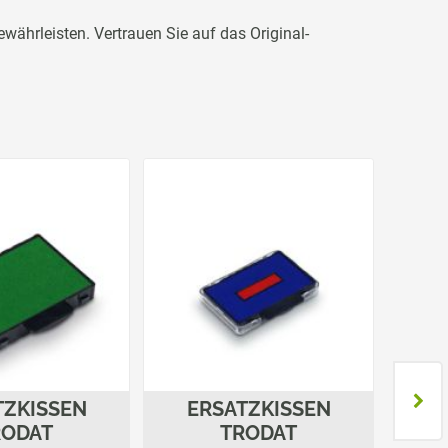
ährleisten. Vertrauen Sie auf das Original-
TZKISSEN
ERSATZKISSEN
E
RODAT
TRODAT