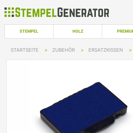
STEMPEL
HOLZ
PREMI
HOLZSTEMPEL ECKIG
TRODAT PRO
STARTSEITE
>
ZUBEHÖR
>
ERSATZKISSEN
>
TRODAT PRINTY LINE
COLOP PRINTER 
HOLZSTEMPEL RUND
TRODAT PRI
TRODAT PRINTY LINE RUND
COLOP EXPERT L
HOLZSTEMPEL OVAL
TRODAT MOB
TRODAT PRINTY LINE OVAL
COLOP GREEN LI
TRODAT PRI
IMPRINT LINE
COLOP GREEN LI
TRODAT PRINTY DATER
COLOP EXPERT L
TRODAT PROFESSIONAL LINE
COLOP POCKET 
TRODAT PROFESSIONAL DATER
COLOP STAMP M
TRODAT CLASSIC
COLOP CLASSIC 
PRINTY Z. SELBER SETZEN
COLOP CLASSIC 