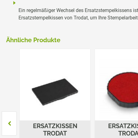
Ein regelmäßiger Wechsel des Ersatzstempelkissens ist
Ersatzstempelkissen von Trodat, um Ihre Stempelarbeite
Ähnliche Produkte
N
ERSATZKISSEN
ERSATZKI
TRODAT
TROD