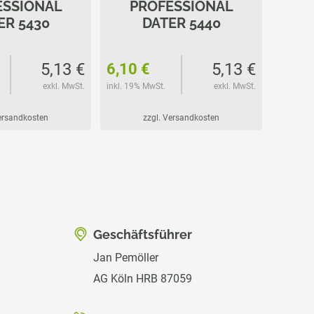
ESSIONAL
PROFESSIONAL
P
ER 5430
DATER 5440
5,13 €
5,13 €
6,10 €
6,35 
exkl. MwSt.
inkl. 19% MwSt.
exkl. MwSt.
inkl. 19%
Versandkosten
zzgl. Versandkosten
Geschäftsführer
Jan Pemöller
AG Köln HRB 87059