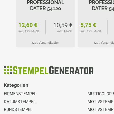
L
PROFESSIONAL
PROFESSI
DATER 54120
DATER 5
75 €
10,59 €
12,60 €
5,75 €
l. MwSt.
inkl. 19% MwSt.
exkl. MwSt.
inkl. 19% MwSt.
zzgl. Versandkosten
zzgl. Versand
Kategorien
FIRMENSTEMPEL
MULTICOLOR 
DATUMSTEMPEL
MOTIVSTEMPE
RUNDSTEMPEL
MOTIVSTEMP