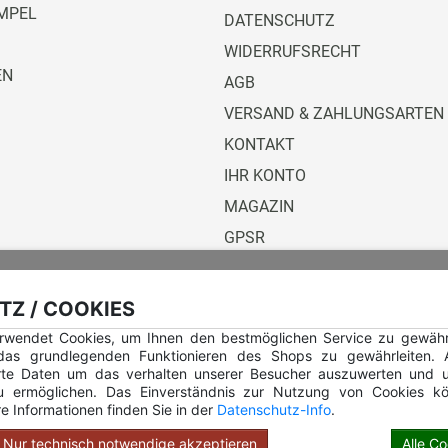
MPEL
DATENSCHUTZ
WIDERRUFSRECHT
EN
AGB
VERSAND & ZAHLUNGSARTEN
KONTAKT
IHR KONTO
MAGAZIN
GPSR
Versandunternehmen
Z / COOKIES
rwendet Cookies, um Ihnen den bestmöglichen Service zu gewährle
 das grundlegenden Funktionieren des Shops zu gewährleiten.
rte Daten um das verhalten unserer Besucher auszuwerten und u
u ermöglichen. Das Einverständnis zur Nutzung von Cookies kö
e Informationen finden Sie in der
Datenschutz-Info
.
Hilfe Rundstempel
Hilfe Rundstempel Holz
Nur technisch notwendige akzeptieren
Alle C