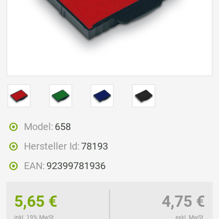
Model:
658
Hersteller Id:
78193
EAN:
92399781936
5,65 €
4,75 €
inkl. 19% MwSt.
exkl. MwSt.