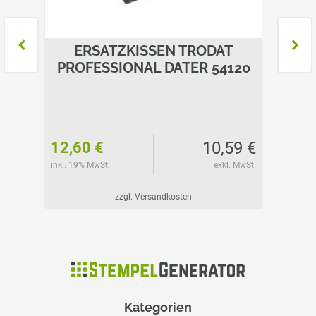
T
ERSATZKISSEN TRODAT
E
480
PROFESSIONAL DATER 54120
PROF
34 €
10,59 €
12,60 €
5,75 
l. MwSt.
inkl. 19% MwSt.
exkl. MwSt.
inkl. 19%
zzgl. Versandkosten
Kategorien