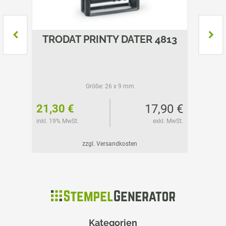
7
TRODAT PRINTY DATER 4813
TRO
Größe:
26 x 9 mm
45 €
17,90 €
21,30 €
37,90
l. MwSt.
inkl. 19% MwSt.
exkl. MwSt.
inkl. 19%
zzgl. Versandkosten
Kategorien