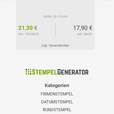
Größe:
26 x 9 mm
45 €
17,90 €
21,30 €
32,15
l. MwSt.
inkl. 19% MwSt.
exkl. MwSt.
inkl. 19%
zzgl. Versandkosten
Kategorien
FIRMENSTEMPEL
DATUMSTEMPEL
RUNDSTEMPEL