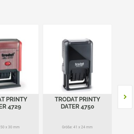
T PRINTY
TRODAT PRINTY
T
ER 4729
DATER 4750
50 x 30 mm
Größe:
41 x 24 mm