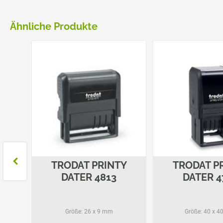
Ähnliche Produkte
 T
TRODAT PRINTY
TRODAT P
DATER 4813
DATER 4
Größe:
26 x 9 mm
Größe:
40 x 4