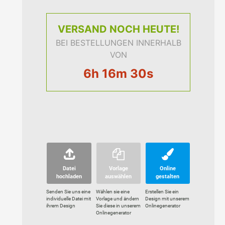
VERSAND
NOCH HEUTE!
BEI BESTELLUNGEN INNERHALB
VON
6h 16m 29s
Datei
Vorlage
Online
hochladen
auswählen
gestalten
Senden Sie uns eine
Wählen sie eine
Erstellen Sie ein
individuelle Datei mit
Vorlage und ändern
Design mit unserem
ihrem Design
Sie diese in unserem
Onlinegenerator
Onlinegenerator