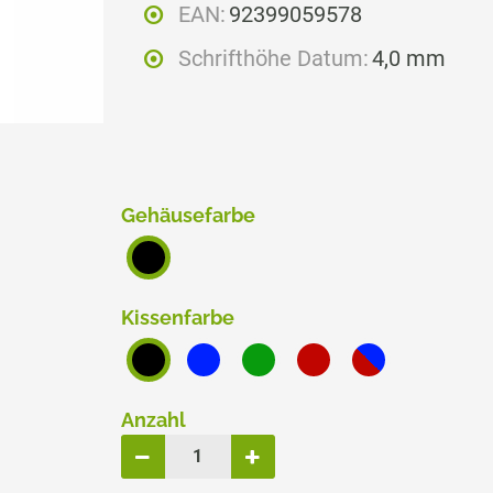
EAN:
92399059578
ERSATZPLATTEN NACH GRÖSSE
Schrifthöhe Datum:
4,0 mm
TRODAT® CREATIVE MINI
TRODAT® PIXEL STAMP
Gehäusefarbe
Kissenfarbe
Anzahl