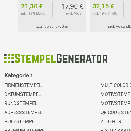
45 €
17,90 €
21,30 €
32,15 €
l. MwSt.
inkl. 19% MwSt.
exkl. MwSt.
inkl. 19% MwSt.
zzgl. Versandkosten
zzgl. Versand
Kategorien
FIRMENSTEMPEL
MULTICOLOR 
DATUMSTEMPEL
MOTIVSTEMPE
RUNDSTEMPEL
MOTIVSTEMP
ADRESSSTEMPEL
QR-CODE STE
HOLZSTEMPEL
ZUBEHÖR
PREMIUM STEMPEL
VISITENKART