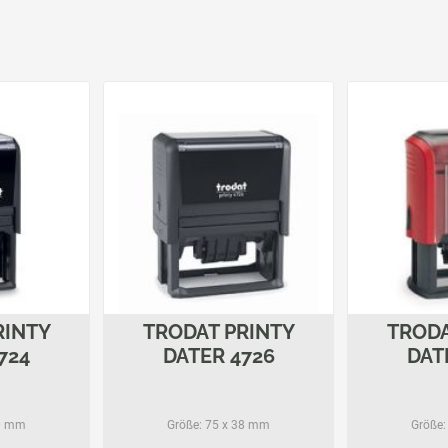
RINTY
TRODAT PRINTY
TRODA
724
DATER 4726
DAT
0 mm
Größe:
75 x 38 mm
Größe: