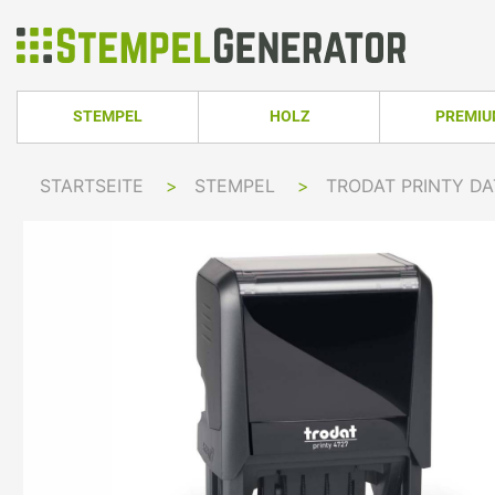
STEMPEL
HOLZ
PREMI
HOLZSTEMPEL ECKIG
TRODAT PRO
STARTSEITE
>
STEMPEL
>
TRODAT PRINTY D
TRODAT PRINTY LINE
COLOP PRINTER 
HOLZSTEMPEL RUND
TRODAT PRI
TRODAT PRINTY LINE RUND
COLOP EXPERT L
HOLZSTEMPEL OVAL
TRODAT MOB
TRODAT PRINTY LINE OVAL
COLOP GREEN LI
TRODAT PRI
IMPRINT LINE
COLOP GREEN LI
TRODAT PRINTY DATER
COLOP EXPERT L
TRODAT PROFESSIONAL LINE
COLOP POCKET 
TRODAT PROFESSIONAL DATER
COLOP STAMP M
TRODAT CLASSIC
COLOP CLASSIC 
PRINTY Z. SELBER SETZEN
COLOP CLASSIC 