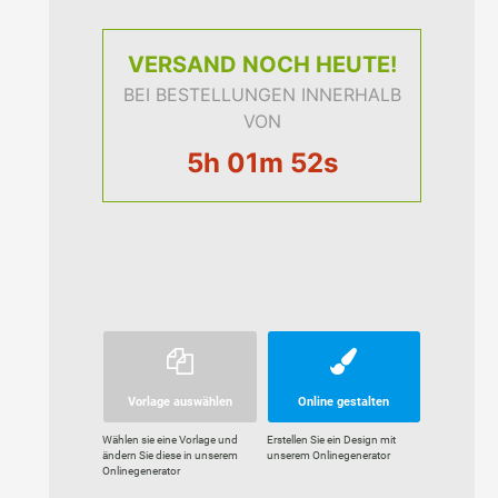
VERSAND
NOCH HEUTE!
BEI BESTELLUNGEN INNERHALB
VON
5h 01m 51s
Vorlage auswählen
Online gestalten
Wählen sie eine Vorlage und
Erstellen Sie ein Design mit
ändern Sie diese in unserem
unserem Onlinegenerator
Onlinegenerator