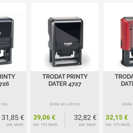
RINTY
TRODAT PRINTY
TRODA
726
DATER 4727
DAT
8 mm
Größe:
60 x 40 mm
Größe:
31,85 €
32,82 €
39,06 €
32,15 €
exkl. MwSt.
inkl. 19% MwSt.
exkl. MwSt.
inkl. 19% MwSt.