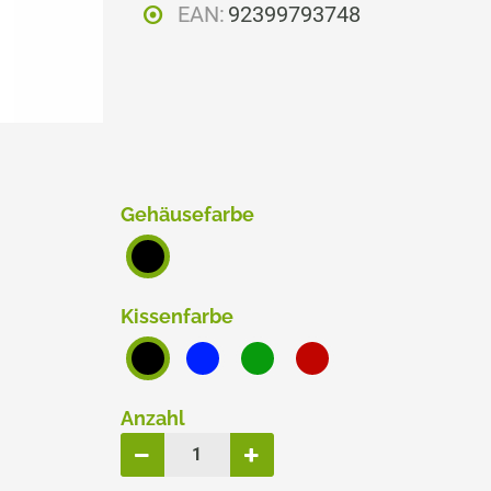
EAN:
92399793748
ERSATZPLATTEN NACH GRÖSSE
TRODAT® CREATIVE MINI
TRODAT® PIXEL STAMP
Gehäusefarbe
Kissenfarbe
Anzahl