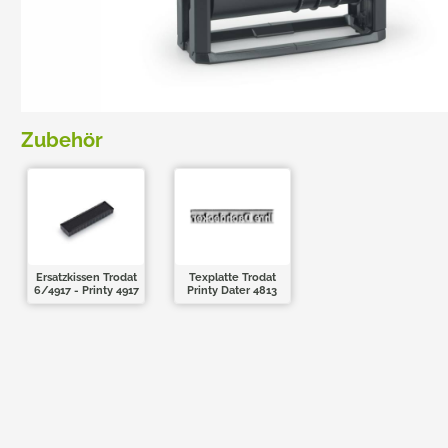
TRODAT POCKET PRINTY
COLOP E-MARK
TRODAT MOBILE PRINTY
EASYPRINT LINE
Zubehör
Ersatzkissen Trodat
Texplatte Trodat
6/4917 - Printy 4917
Printy Dater 4813