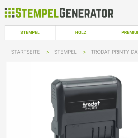
STEMPEL
HOLZ
PREMI
HOLZSTEMPEL ECKIG
TRODAT PRO
STARTSEITE
>
STEMPEL
>
TRODAT PRINTY D
TRODAT PRINTY LINE
COLOP PRINTER 
HOLZSTEMPEL RUND
TRODAT PRI
TRODAT PRINTY LINE RUND
COLOP EXPERT L
HOLZSTEMPEL OVAL
TRODAT MOB
TRODAT PRINTY LINE OVAL
COLOP GREEN LI
TRODAT PRI
IMPRINT LINE
COLOP GREEN LI
TRODAT PRINTY DATER
COLOP EXPERT L
TRODAT PROFESSIONAL LINE
COLOP POCKET 
TRODAT PROFESSIONAL DATER
COLOP STAMP M
TRODAT CLASSIC
COLOP CLASSIC 
PRINTY Z. SELBER SETZEN
COLOP CLASSIC 