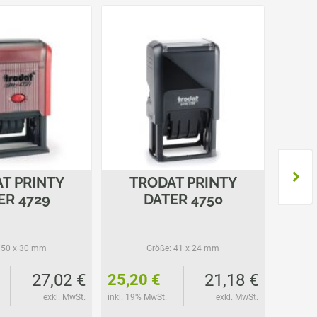
T PRINTY
TRODAT PRINTY
T
ER 4729
DATER 4750
50 x 30 mm
Größe:
41 x 24 mm
27,02 €
21,18 €
25,20 €
25,2
exkl. MwSt.
inkl. 19% MwSt.
exkl. MwSt.
inkl. 19%