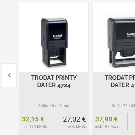
 T
TRODAT PRINTY
TRODAT P
DATER 4724
DATER 4
Größe:
40 x 40 mm
Größe:
75 x 3
45 €
27,02 €
32,15 €
37,90 €
l. MwSt.
inkl. 19% MwSt.
exkl. MwSt.
inkl. 19% MwSt.